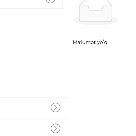
Maʼlumot yoʻq