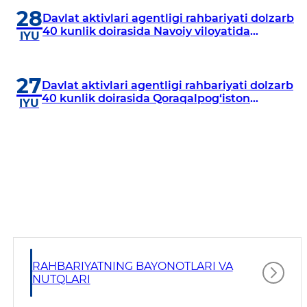
28
Davlat aktivlari agentligi rahbariyati dolzarb
40 kunlik doirasida Navoiy viloyatida
IYU
o‘rganish o‘tkazdi
27
Davlat aktivlari agentligi rahbariyati dolzarb
40 kunlik doirasida Qoraqalpog‘iston
IYU
Respublikasida o‘rganish o‘tkazmoqda
RAHBARIYATNING BAYONOTLARI VA
NUTQLARI