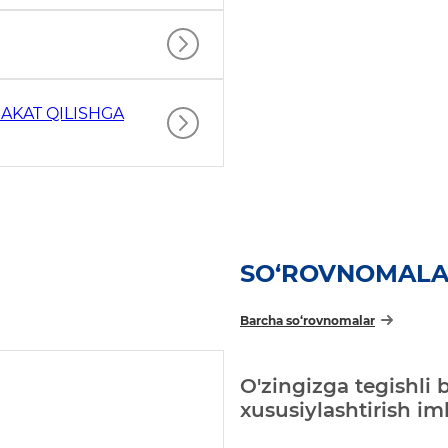
AKAT QILISHGA
SO‘ROVNOMAL
Barcha so‘rovnomalar
O'zingizga tegishli 
xususiylashtirish i