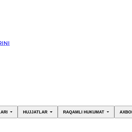
INI
LARI
HUJJATLAR
RAQAMLI HUKUMAT
AXBO