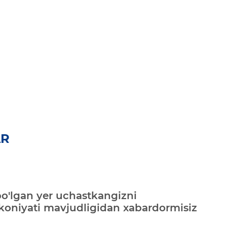
AR
bo'lgan yer uchastkangizni
mkoniyati mavjudligidan xabardormisiz