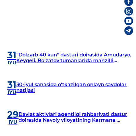
31
“Dolzarb 40 kun” dasturi doirasida Amudaryo,
Keygeli, Bo'zatov tumanlarida manzilli
IYU
o‘rganishlar olib borildi
31
30-iyul sanasida o'tkazilgan onlayn savdolar
natijasi
IYU
29
Davlat aktivlari agentligi rahbariyati dastur
doirasida Navoiy viloyatining Karmana,
IYU
Navbahor, Xatirchi va Nurota tumanlarida
o‘rganish o‘tkazmoqda