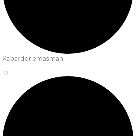
Xabardor emasman