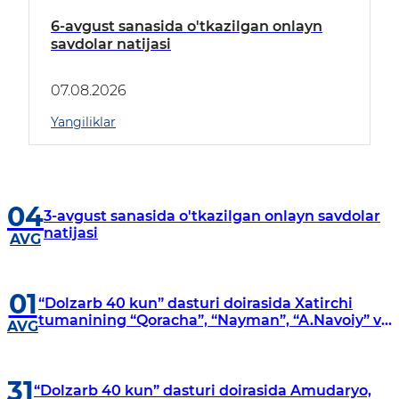
6-avgust sanasida o'tkazilgan onlayn
savdolar natijasi
07.08.2026
Yangiliklar
04
3-avgust sanasida o'tkazilgan onlayn savdolar
natijasi
AVG
01
“Dolzarb 40 kun” dasturi doirasida Xatirchi
tumanining “Qoracha”, “Nayman”, “A.Navoiy” va
AVG
“Damariq” mahallalarida manzilli o‘rganishlar
olib borildi
31
“Dolzarb 40 kun” dasturi doirasida Amudaryo,