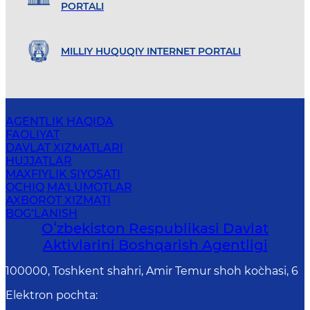
PORTALI
MILLIY HUQUQIY INTERNET PORTALI
AGENTLIK HAQIDA
FAOLIYAT
DAVLAT XIZMATLARI
HUJJATLAR
MAXFIYLIK SIYOSATI
OCHIQ MA'LUMOTLAR
AXBOROT XIZMATI
BOG‘LANISH
Oʻzbekiston Respublikasi Davlat
Aktivlarini Boshqarish Agentligi
100000, Toshkent shahri, Amir Temur shoh ko`chasi, 6
Elektron pochta
: