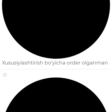
Xususiylashtirish bo'yicha order olganman