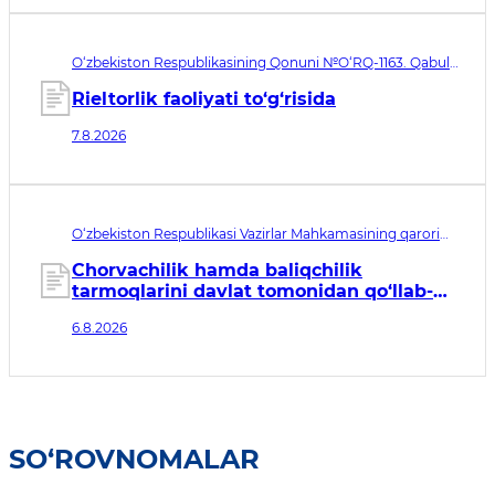
O‘zbekiston Respublikasining Qonuni №O‘RQ-1163. Qabul
qilingan sana 07.08.2026. Kuchga kirish sanasi 08.11.2026
Rieltorlik faoliyati to‘g‘risida
7.8.2026
O‘zbekiston Respublikasi Vazirlar Mahkamasining qarori
№435. Qabul qilingan sana 06.08.2026. Kuchga kirish
sanasi 07.08.2026
Chorvachilik hamda baliqchilik
tarmoqlarini davlat tomonidan qo‘llab-
quvvatlashning qo‘shimcha chora-
6.8.2026
tadbirlari to‘g‘risida
SO‘ROVNOMALAR