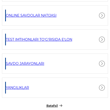
ONLINE SAVDOLAR NATIJASI
TEST IMTIHONLARI TO'G'RISIDA E'LON
SAVDO JARAYONLARI
YANGILIKLAR
Batafsil