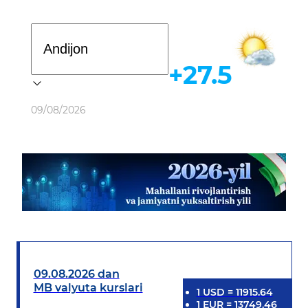
Davlat dasturi
+27.5
Ob-havo
09/08/2026
09.08.2026 dan
MB valyuta kurslari
1
USD
=
11915.64
1
EUR
=
13749.46