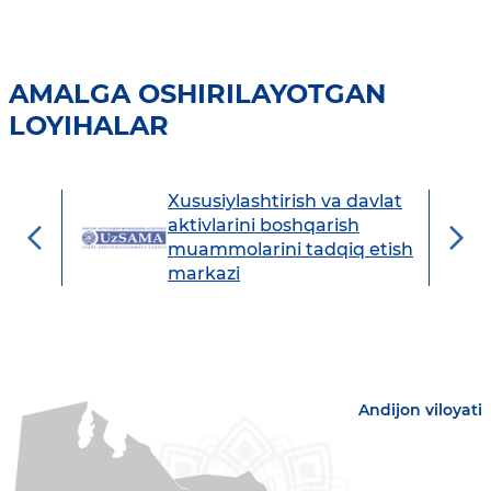
AMALGA OSHIRILAYOTGAN
LOYIHALAR
Xususiylashtirish va davlat
avdo
aktivlarini boshqarish
muammolarini tadqiq etish
markazi
Andijon viloyati