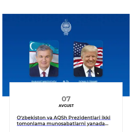
07
AVGUST
O‘zbekiston va AQSh Prezidentlari ikki
tomonlama munosabatlarni yanada
mustahkamlash istiqbollarini