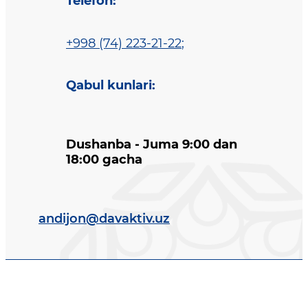
Telefon
:
+998 (74) 223-21-22
;
Qabul kunlari
:
Dushanba - Juma 9:00 dan
18:00 gacha
andijon@davaktiv.uz