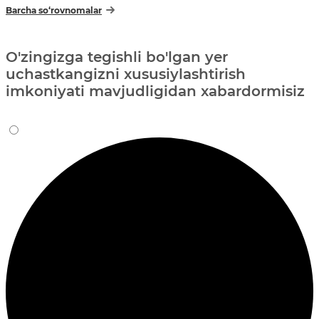
Barcha so‘rovnomalar
O'zingizga tegishli bo'lgan yer
uchastkangizni xususiylashtirish
imkoniyati mavjudligidan xabardormisiz