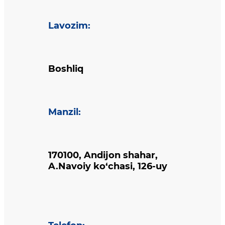
Lavozim
:
Boshliq
Manzil
:
170100, Andijon shahar,
A.Navoiy ko‘chasi, 126-uy