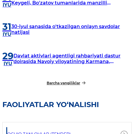
Keygeli, Bo'zatov tumanlarida manzilli
IYU
o‘rganishlar olib borildi
31
30-iyul sanasida o'tkazilgan onlayn savdolar
natijasi
IYU
29
Davlat aktivlari agentligi rahbariyati dastur
doirasida Navoiy viloyatining Karmana,
IYU
Navbahor, Xatirchi va Nurota tumanlarida
o‘rganish o‘tkazmoqda
Barcha yangiliklar
FAOLIYATLAR YO‘NALISHI