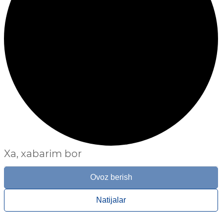
Xa, xabarim bor
Ovoz berish
Natijalar