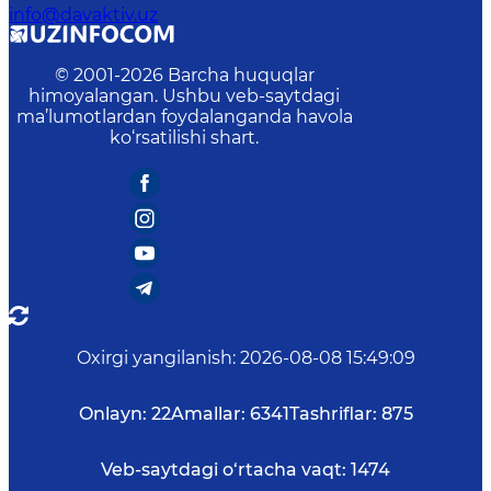
info@davaktiv.uz
© 2001-
2026
Barcha huquqlar
himoyalangan. Ushbu veb-saytdagi
ma’lumotlardan foydalanganda havola
ko‘rsatilishi shart.
Oxirgi yangilanish
:
2026-08-08 15:49:09
Onlayn:
22
Amallar:
6341
Tashriflar:
875
Veb-saytdagi o‘rtacha vaqt:
1474