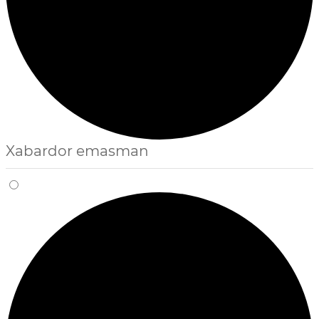
Xabardor emasman