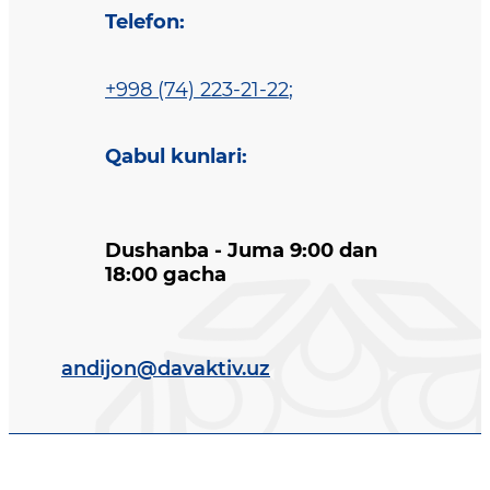
Telefon
:
+998 (74) 223-21-22
;
Qabul kunlari
:
Dushanba - Juma 9:00 dan
18:00 gacha
andijon@davaktiv.uz