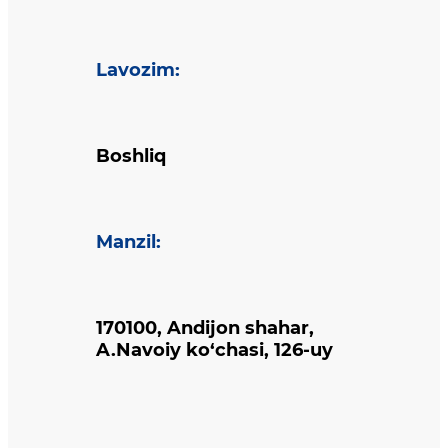
Lavozim
:
Boshliq
Manzil
:
170100, Andijon shahar,
A.Navoiy ko‘chasi, 126-uy