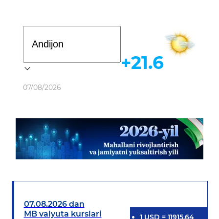
Davlat dasturi
+21.6
Ob-havo
07/08/2026
07.08.2026 dan
MB valyuta kurslari
1
USD
=
11915.64