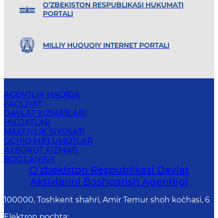
O’ZBEKISTON RESPUBLIKASI HUKUMATI
PORTALI
MILLIY HUQUQIY INTERNET PORTALI
AGENTLIK HAQIDA
FAOLIYAT
DAVLAT XIZMATLARI
HUJJATLAR
MAXFIYLIK SIYOSATI
OCHIQ MA'LUMOTLAR
AXBOROT XIZMATI
BOG‘LANISH
Oʻzbekiston Respublikasi Davlat
Aktivlarini Boshqarish Agentligi
100000, Toshkent shahri, Amir Temur shoh ko`chasi, 6
Elektron pochta
: