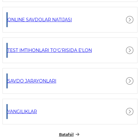
ONLINE SAVDOLAR NATIJASI
TEST IMTIHONLARI TO'G'RISIDA E'LON
SAVDO JARAYONLARI
YANGILIKLAR
Batafsil