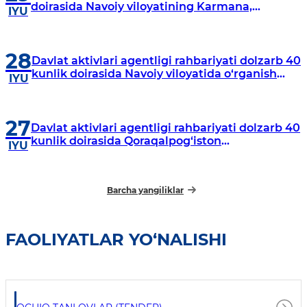
doirasida Navoiy viloyatining Karmana,
IYU
Navbahor, Xatirchi va Nurota tumanlarida
o‘rganish o‘tkazmoqda
28
Davlat aktivlari agentligi rahbariyati dolzarb 40
kunlik doirasida Navoiy viloyatida o‘rganish
IYU
o‘tkazdi
27
Davlat aktivlari agentligi rahbariyati dolzarb 40
kunlik doirasida Qoraqalpog‘iston
IYU
Respublikasida o‘rganish o‘tkazmoqda
Barcha yangiliklar
FAOLIYATLAR YO‘NALISHI