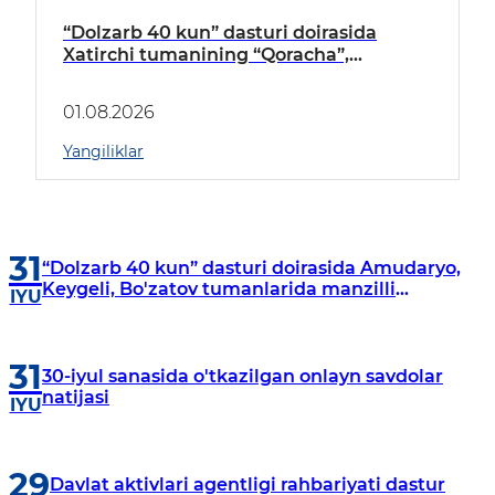
“Dolzarb 40 kun” dasturi doirasida
Xatirchi tumanining “Qoracha”,
“Nayman”, “A.Navoiy” va “Damariq”
mahallalarida manzilli o‘rganishlar olib
01.08.2026
borildi
Yangiliklar
31
“Dolzarb 40 kun” dasturi doirasida Amudaryo,
Keygeli, Bo'zatov tumanlarida manzilli
IYU
o‘rganishlar olib borildi
31
30-iyul sanasida o'tkazilgan onlayn savdolar
natijasi
IYU
29
Davlat aktivlari agentligi rahbariyati dastur