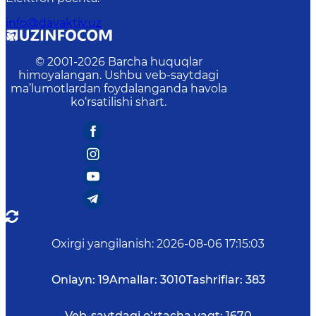
info@davaktiv.uz
© 2001-
2026
Barcha huquqlar
himoyalangan. Ushbu veb-saytdagi
ma’lumotlardan foydalanganda havola
ko‘rsatilishi shart.
Oxirgi yangilanish
:
2026-08-06 17:15:03
Onlayn:
19
Amallar:
3010
Tashriflar:
383
Veb-saytdagi o‘rtacha vaqt:
1670