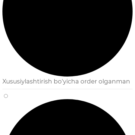
Xususiylashtirish bo'yicha order olganman