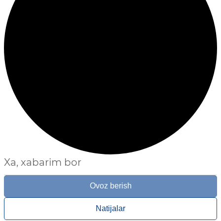
Xa, xabarim bor
Ovoz berish
Natijalar