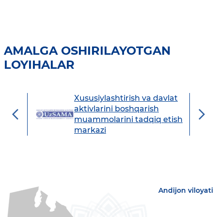
AMALGA OSHIRILAYOTGAN
LOYIHALAR
Xususiylashtirish va davlat
avdo
aktivlarini boshqarish
muammolarini tadqiq etish
markazi
Andijon viloyati