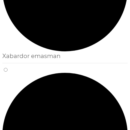
Xabardor emasman