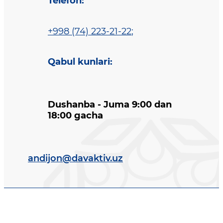
Telefon
:
+998 (74) 223-21-22
;
Qabul kunlari
:
Dushanba - Juma 9:00 dan
18:00 gacha
andijon@davaktiv.uz