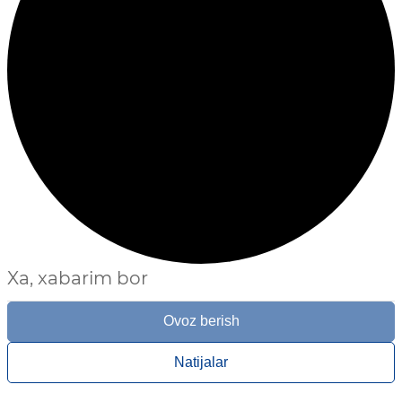
Xa, xabarim bor
Ovoz berish
Natijalar