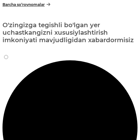
Barcha so‘rovnomalar
O'zingizga tegishli bo'lgan yer
uchastkangizni xususiylashtirish
imkoniyati mavjudligidan xabardormisiz