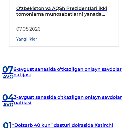
O‘zbekiston va AQSh Prezidentlari ikki
tomonlama munosabatlarni yanada
mustahkamlash istiqbollarini
muhokama qildilar
07.08.2026
Yangiliklar
07
6-avgust sanasida o'tkazilgan onlayn savdolar
natijasi
AVG
04
3-avgust sanasida o'tkazilgan onlayn savdolar
natijasi
AVG
01
“Dolzarb 40 kun” dasturi doirasida Xatirchi