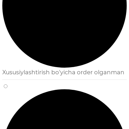
Xususiylashtirish bo'yicha order olganman