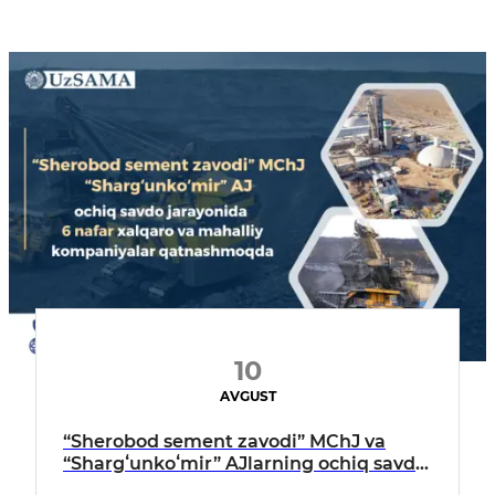
10
AVGUST
“Sherobod sement zavodi” MChJ va
“Shargʻunkoʻmir” AJlarning ochiq savdo
jarayonida 6 nafar xalqaro va mahalliy