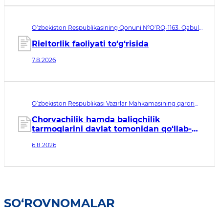
O‘zbekiston Respublikasining Qonuni №O‘RQ-1163. Qabul
qilingan sana 07.08.2026. Kuchga kirish sanasi 08.11.2026
Rieltorlik faoliyati to‘g‘risida
7.8.2026
O‘zbekiston Respublikasi Vazirlar Mahkamasining qarori
№435. Qabul qilingan sana 06.08.2026. Kuchga kirish
sanasi 07.08.2026
Chorvachilik hamda baliqchilik
tarmoqlarini davlat tomonidan qo‘llab-
quvvatlashning qo‘shimcha chora-
6.8.2026
tadbirlari to‘g‘risida
SO‘ROVNOMALAR