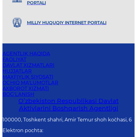
PORTALI
MILLIY HUQUQIY INTERNET PORTALI
AGENTLIK HAQIDA
FAOLIYAT
DAVLAT XIZMATLARI
HUJJATLAR
MAXFIYLIK SIYOSATI
OCHIQ MA'LUMOTLAR
AXBOROT XIZMATI
BOG‘LANISH
Oʻzbekiston Respublikasi Davlat
Aktivlarini Boshqarish Agentligi
100000, Toshkent shahri, Amir Temur shoh ko`chasi, 6
Elektron pochta
: