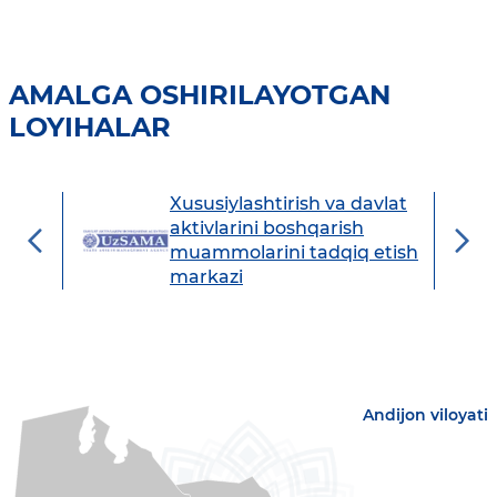
AMALGA OSHIRILAYOTGAN
LOYIHALAR
Xususiylashtirish va davlat
avdo
aktivlarini boshqarish
muammolarini tadqiq etish
markazi
Andijon viloyati