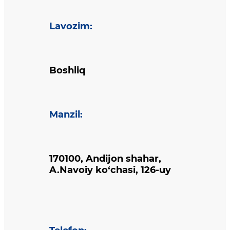
Lavozim
:
Boshliq
Manzil
:
170100, Andijon shahar,
A.Navoiy ko‘chasi, 126-uy