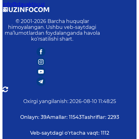
info@davaktiv.uz
© 2001-
2026
Barcha huquqlar
himoyalangan. Ushbu veb-saytdagi
ma’lumotlardan foydalanganda havola
ko‘rsatilishi shart.
Oxirgi yangilanish
:
2026-08-10 11:48:25
Onlayn:
39
Amallar:
11543
Tashriflar:
2293
Veb-saytdagi o‘rtacha vaqt:
1112