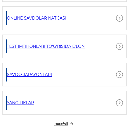
ONLINE SAVDOLAR NATIJASI
TEST IMTIHONLARI TO'G'RISIDA E'LON
SAVDO JARAYONLARI
YANGILIKLAR
Batafsil