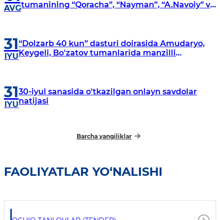
tumanining “Qoracha”, “Nayman”, “A.Navoiy” va
AVG
“Damariq” mahallalarida manzilli o‘rganishlar
olib borildi
31
“Dolzarb 40 kun” dasturi doirasida Amudaryo,
Keygeli, Bo'zatov tumanlarida manzilli
IYU
o‘rganishlar olib borildi
31
30-iyul sanasida o'tkazilgan onlayn savdolar
natijasi
IYU
Barcha yangiliklar
FAOLIYATLAR YO‘NALISHI