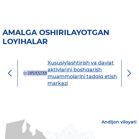
AMALGA OSHIRILAYOTGAN
LOYIHALAR
Xususiylashtirish va davlat
avdo
aktivlarini boshqarish
muammolarini tadqiq etish
markazi
Andijon viloyati