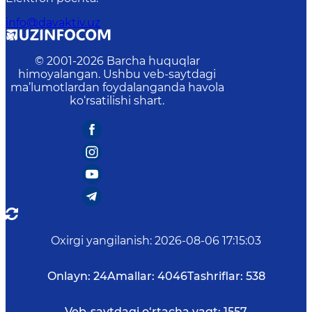
info@davaktiv.uz
© 2001-
2026
Barcha huquqlar
himoyalangan. Ushbu veb-saytdagi
ma’lumotlardan foydalanganda havola
ko‘rsatilishi shart.
Oxirgi yangilanish
:
2026-08-06 17:15:03
Onlayn:
24
Amallar:
4046
Tashriflar:
538
Veb-saytdagi o‘rtacha vaqt:
1557