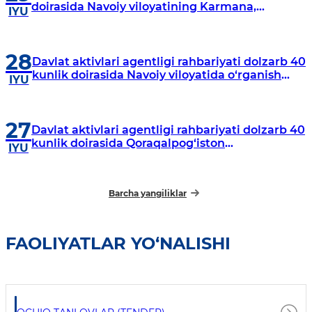
doirasida Navoiy viloyatining Karmana,
IYU
Navbahor, Xatirchi va Nurota tumanlarida
o‘rganish o‘tkazmoqda
28
Davlat aktivlari agentligi rahbariyati dolzarb 40
kunlik doirasida Navoiy viloyatida o‘rganish
IYU
o‘tkazdi
27
Davlat aktivlari agentligi rahbariyati dolzarb 40
kunlik doirasida Qoraqalpog‘iston
IYU
Respublikasida o‘rganish o‘tkazmoqda
Barcha yangiliklar
FAOLIYATLAR YO‘NALISHI