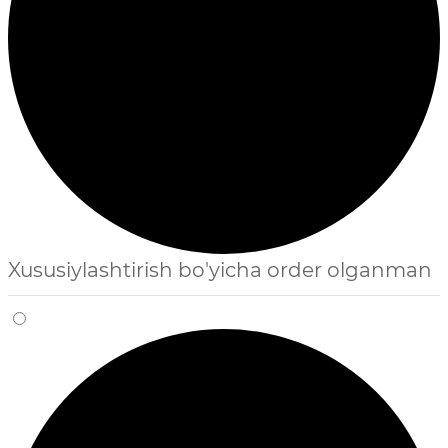
Xususiylashtirish bo'yicha order olganman