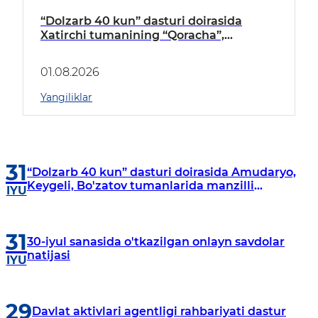
“Dolzarb 40 kun” dasturi doirasida
Xatirchi tumanining “Qoracha”,
“Nayman”, “A.Navoiy” va “Damariq”
mahallalarida manzilli o‘rganishlar olib
01.08.2026
borildi
Yangiliklar
31
“Dolzarb 40 kun” dasturi doirasida Amudaryo,
Keygeli, Bo'zatov tumanlarida manzilli
IYU
o‘rganishlar olib borildi
31
30-iyul sanasida o'tkazilgan onlayn savdolar
natijasi
IYU
29
Davlat aktivlari agentligi rahbariyati dastur