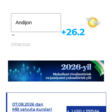
Davlat dasturi
+26.2
Ob-havo
07/08/2026
07.08.2026 dan
MB valyuta kurslari
1
USD
=
11915.64