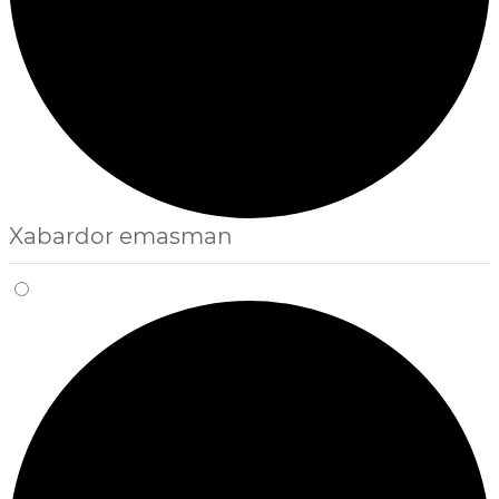
Xabardor emasman