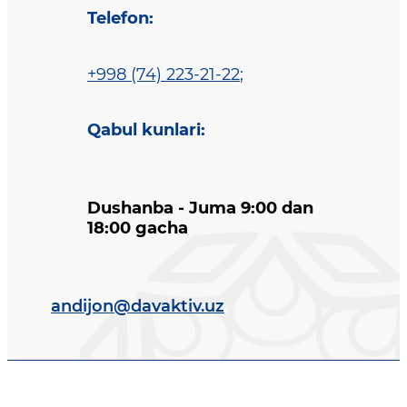
Telefon
:
+998 (74) 223-21-22
;
Qabul kunlari
:
Dushanba - Juma 9:00 dan
18:00 gacha
andijon@davaktiv.uz