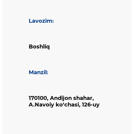
Lavozim
:
Boshliq
Manzil
:
170100, Andijon shahar,
A.Navoiy ko‘chasi, 126-uy