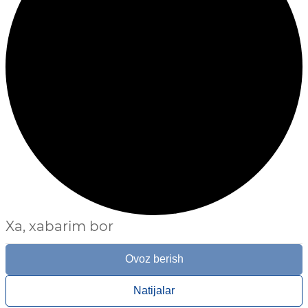
Xa, xabarim bor
Ovoz berish
Natijalar