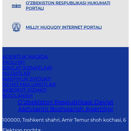
O’ZBEKISTON RESPUBLIKASI HUKUMATI
PORTALI
MILLIY HUQUQIY INTERNET PORTALI
AGENTLIK HAQIDA
FAOLIYAT
DAVLAT XIZMATLARI
HUJJATLAR
MAXFIYLIK SIYOSATI
OCHIQ MA'LUMOTLAR
AXBOROT XIZMATI
BOG‘LANISH
Oʻzbekiston Respublikasi Davlat
Aktivlarini Boshqarish Agentligi
100000, Toshkent shahri, Amir Temur shoh ko`chasi, 6
Elektron pochta
: