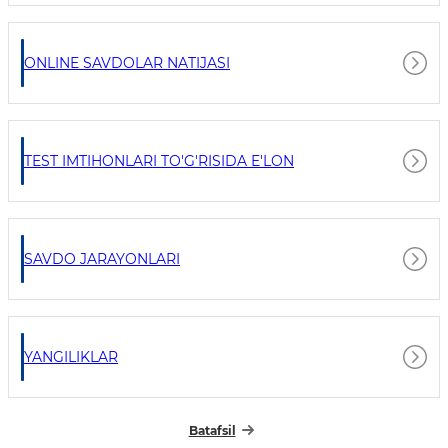
ONLINE SAVDOLAR NATIJASI
TEST IMTIHONLARI TO'G'RISIDA E'LON
SAVDO JARAYONLARI
YANGILIKLAR
Batafsil