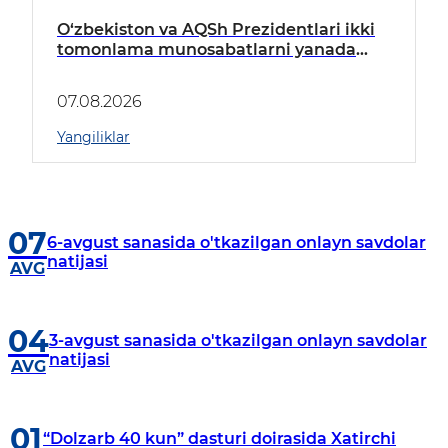
O‘zbekiston va AQSh Prezidentlari ikki
tomonlama munosabatlarni yanada
mustahkamlash istiqbollarini
muhokama qildilar
07.08.2026
Yangiliklar
07
6-avgust sanasida o'tkazilgan onlayn savdolar
natijasi
AVG
04
3-avgust sanasida o'tkazilgan onlayn savdolar
natijasi
AVG
01
“Dolzarb 40 kun” dasturi doirasida Xatirchi