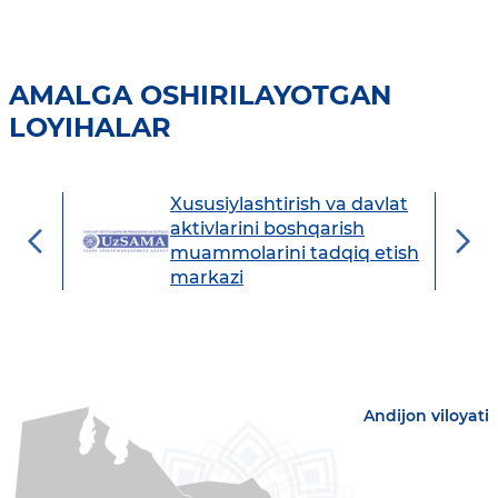
AMALGA OSHIRILAYOTGAN
LOYIHALAR
Xususiylashtirish va davlat
avdo
aktivlarini boshqarish
muammolarini tadqiq etish
markazi
Andijon viloyati