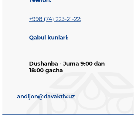
Telefon
:
+998 (74) 223-21-22
;
Qabul kunlari
:
Dushanba - Juma 9:00 dan
18:00 gacha
andijon@davaktiv.uz