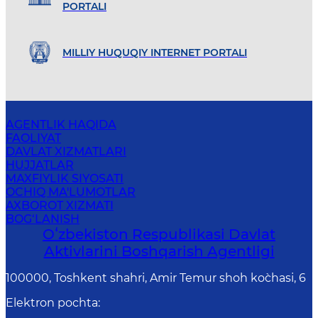
PORTALI
MILLIY HUQUQIY INTERNET PORTALI
AGENTLIK HAQIDA
FAOLIYAT
DAVLAT XIZMATLARI
HUJJATLAR
MAXFIYLIK SIYOSATI
OCHIQ MA'LUMOTLAR
AXBOROT XIZMATI
BOG‘LANISH
Oʻzbekiston Respublikasi Davlat
Aktivlarini Boshqarish Agentligi
100000, Toshkent shahri, Amir Temur shoh ko`chasi, 6
Elektron pochta
: