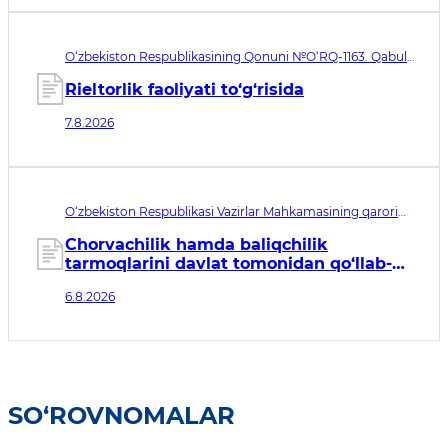
O‘zbekiston Respublikasining Qonuni №O‘RQ-1163. Qabul
qilingan sana 07.08.2026. Kuchga kirish sanasi 08.11.2026
Rieltorlik faoliyati to‘g‘risida
7.8.2026
O‘zbekiston Respublikasi Vazirlar Mahkamasining qarori
№435. Qabul qilingan sana 06.08.2026. Kuchga kirish
sanasi 07.08.2026
Chorvachilik hamda baliqchilik
tarmoqlarini davlat tomonidan qo‘llab-
quvvatlashning qo‘shimcha chora-
6.8.2026
tadbirlari to‘g‘risida
SO‘ROVNOMALAR