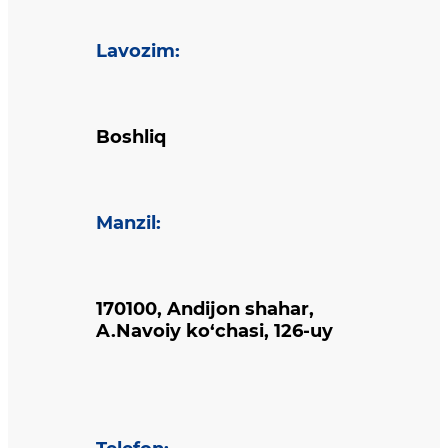
Lavozim
:
Boshliq
Manzil
:
170100, Andijon shahar,
A.Navoiy ko‘chasi, 126-uy