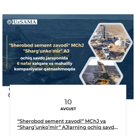
10
AVGUST
“Sherobod sement zavodi” MChJ va
“Shargʻunkoʻmir” AJlarning ochiq savdo
jarayonida 6 nafar xalqaro va mahalliy