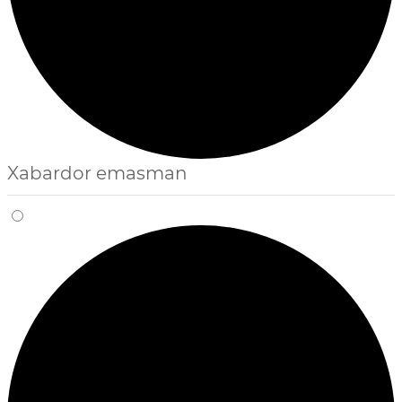
Xabardor emasman