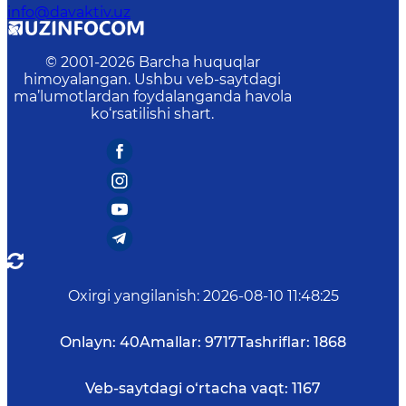
info@davaktiv.uz
© 2001-
2026
Barcha huquqlar
himoyalangan. Ushbu veb-saytdagi
ma’lumotlardan foydalanganda havola
ko‘rsatilishi shart.
Oxirgi yangilanish
:
2026-08-10 11:48:25
Onlayn:
40
Amallar:
9717
Tashriflar:
1868
Veb-saytdagi o‘rtacha vaqt:
1167