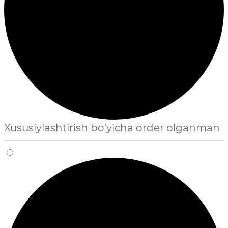
Xususiylashtirish bo'yicha order olganman