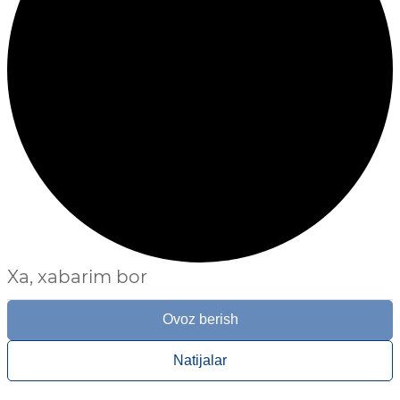
Xa, xabarim bor
Ovoz berish
Natijalar