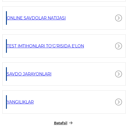
ONLINE SAVDOLAR NATIJASI
TEST IMTIHONLARI TO'G'RISIDA E'LON
SAVDO JARAYONLARI
YANGILIKLAR
Batafsil