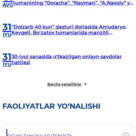
tumanining “Qoracha”, “Nayman”, “A.Navoiy” va
AVG
“Damariq” mahallalarida manzilli o‘rganishlar
olib borildi
31
“Dolzarb 40 kun” dasturi doirasida Amudaryo,
Keygeli, Bo'zatov tumanlarida manzilli
IYU
o‘rganishlar olib borildi
31
30-iyul sanasida o'tkazilgan onlayn savdolar
natijasi
IYU
Barcha yangiliklar
FAOLIYATLAR YO‘NALISHI