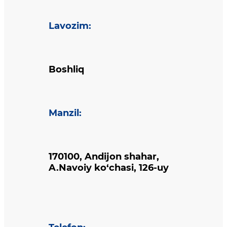
Lavozim
:
Boshliq
Manzil
:
170100, Andijon shahar,
A.Navoiy ko‘chasi, 126-uy