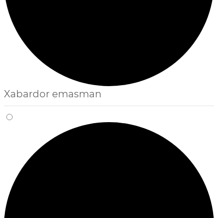
Xabardor emasman