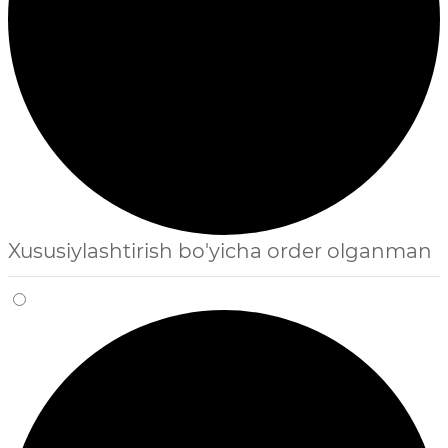
Xususiylashtirish bo'yicha order olganman