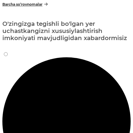
Barcha so‘rovnomalar
O'zingizga tegishli bo'lgan yer
uchastkangizni xususiylashtirish
imkoniyati mavjudligidan xabardormisiz