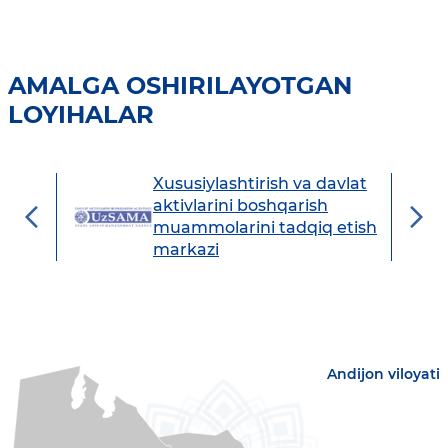
AMALGA OSHIRILAYOTGAN
LOYIHALAR
Xususiylashtirish va davlat
avdo
aktivlarini boshqarish
muammolarini tadqiq etish
markazi
Andijon viloyati