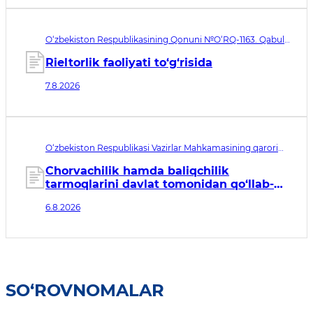
O‘zbekiston Respublikasining Qonuni №O‘RQ-1163. Qabul
qilingan sana 07.08.2026. Kuchga kirish sanasi 08.11.2026
Rieltorlik faoliyati to‘g‘risida
7.8.2026
O‘zbekiston Respublikasi Vazirlar Mahkamasining qarori
№435. Qabul qilingan sana 06.08.2026. Kuchga kirish
sanasi 07.08.2026
Chorvachilik hamda baliqchilik
tarmoqlarini davlat tomonidan qo‘llab-
quvvatlashning qo‘shimcha chora-
6.8.2026
tadbirlari to‘g‘risida
SO‘ROVNOMALAR