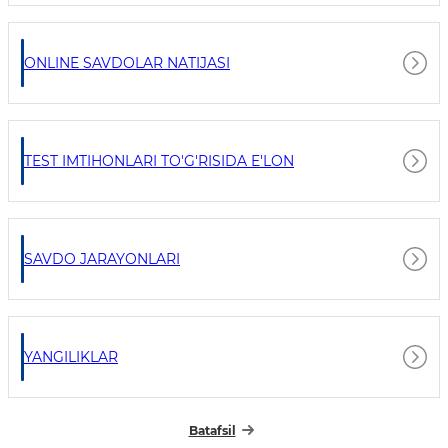
ONLINE SAVDOLAR NATIJASI
TEST IMTIHONLARI TO'G'RISIDA E'LON
SAVDO JARAYONLARI
YANGILIKLAR
Batafsil