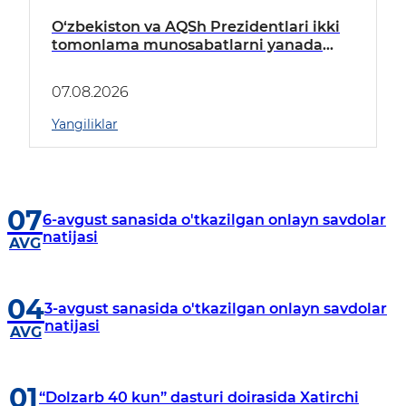
O‘zbekiston va AQSh Prezidentlari ikki
tomonlama munosabatlarni yanada
mustahkamlash istiqbollarini
muhokama qildilar
07.08.2026
Yangiliklar
07
6-avgust sanasida o'tkazilgan onlayn savdolar
natijasi
AVG
04
3-avgust sanasida o'tkazilgan onlayn savdolar
natijasi
AVG
01
“Dolzarb 40 kun” dasturi doirasida Xatirchi