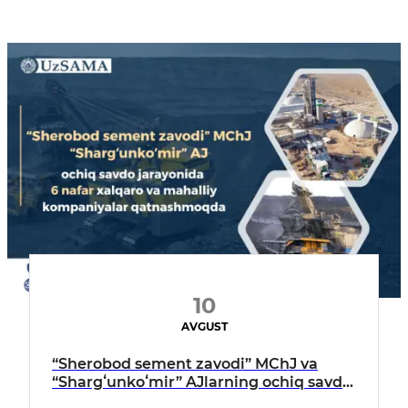
10
AVGUST
“Sherobod sement zavodi” MChJ va
“Shargʻunkoʻmir” AJlarning ochiq savdo
jarayonida 6 nafar xalqaro va mahalliy