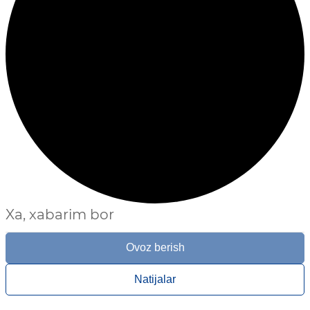
Xa, xabarim bor
Ovoz berish
Natijalar