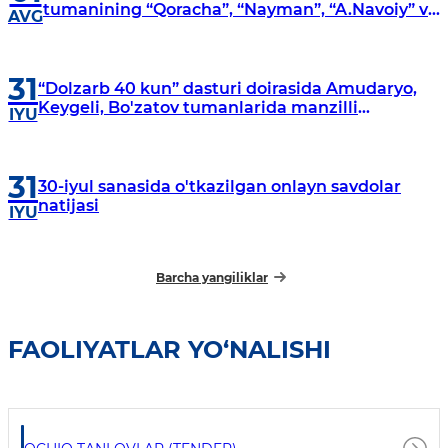
tumanining “Qoracha”, “Nayman”, “A.Navoiy” va
AVG
“Damariq” mahallalarida manzilli o‘rganishlar
olib borildi
31
“Dolzarb 40 kun” dasturi doirasida Amudaryo,
Keygeli, Bo'zatov tumanlarida manzilli
IYU
o‘rganishlar olib borildi
31
30-iyul sanasida o'tkazilgan onlayn savdolar
natijasi
IYU
Barcha yangiliklar
FAOLIYATLAR YO‘NALISHI