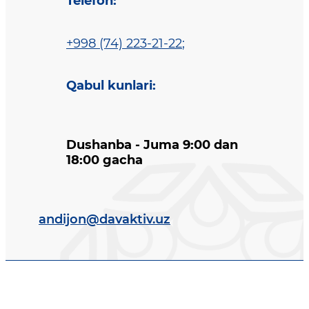
Telefon
:
+998 (74) 223-21-22
;
Qabul kunlari
:
Dushanba - Juma 9:00 dan
18:00 gacha
andijon@davaktiv.uz