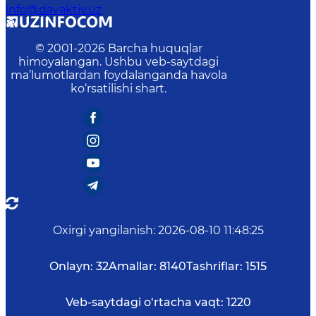
info@davaktiv.uz
© 2001-
2026
Barcha huquqlar
himoyalangan. Ushbu veb-saytdagi
ma’lumotlardan foydalanganda havola
ko‘rsatilishi shart.
Oxirgi yangilanish
:
2026-08-10 11:48:25
Onlayn:
32
Amallar:
8140
Tashriflar:
1515
Veb-saytdagi o‘rtacha vaqt:
1220