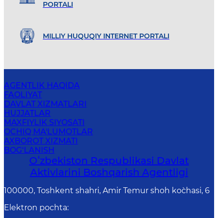
PORTALI
MILLIY HUQUQIY INTERNET PORTALI
AGENTLIK HAQIDA
FAOLIYAT
DAVLAT XIZMATLARI
HUJJATLAR
MAXFIYLIK SIYOSATI
OCHIQ MA'LUMOTLAR
AXBOROT XIZMATI
BOG‘LANISH
Oʻzbekiston Respublikasi Davlat
Aktivlarini Boshqarish Agentligi
100000, Toshkent shahri, Amir Temur shoh ko`chasi, 6
Elektron pochta
: