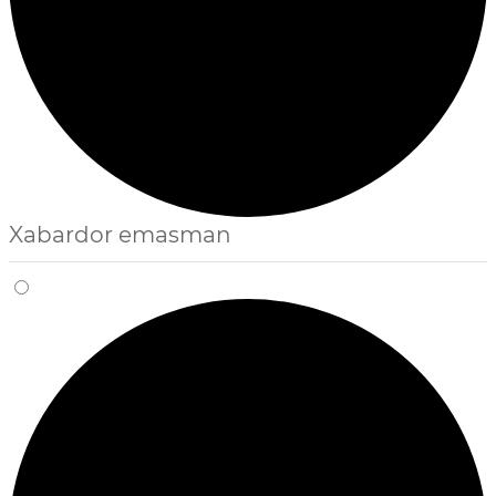
Xabardor emasman