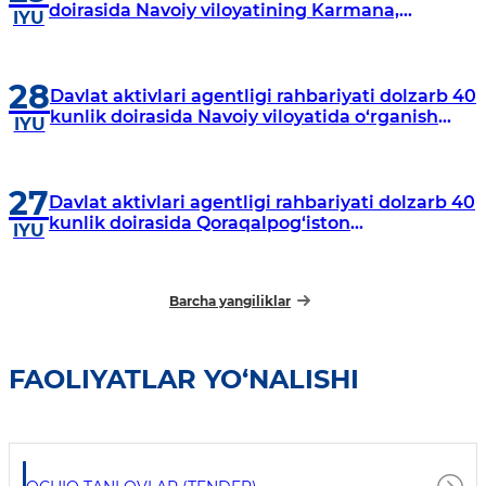
doirasida Navoiy viloyatining Karmana,
IYU
Navbahor, Xatirchi va Nurota tumanlarida
o‘rganish o‘tkazmoqda
28
Davlat aktivlari agentligi rahbariyati dolzarb 40
kunlik doirasida Navoiy viloyatida o‘rganish
IYU
o‘tkazdi
27
Davlat aktivlari agentligi rahbariyati dolzarb 40
kunlik doirasida Qoraqalpog‘iston
IYU
Respublikasida o‘rganish o‘tkazmoqda
Barcha yangiliklar
FAOLIYATLAR YO‘NALISHI