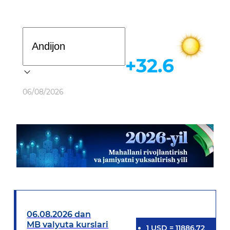
Davlat dasturi
+32.6
Ob-havo
06/08/2026
06.08.2026 dan
MB valyuta kurslari
1
USD
=
11886.72