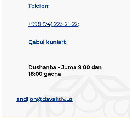
Telefon
:
+998 (74) 223-21-22
;
Qabul kunlari
:
Dushanba - Juma 9:00 dan
18:00 gacha
andijon@davaktiv.uz