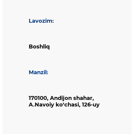
Lavozim
:
Boshliq
Manzil
:
170100, Andijon shahar,
A.Navoiy ko‘chasi, 126-uy