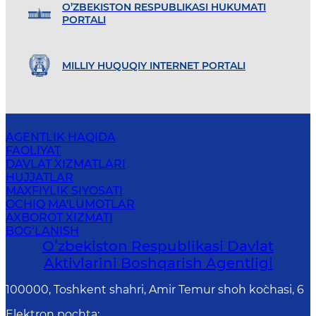
O’ZBEKISTON RESPUBLIKASI HUKUMATI
PORTALI
MILLIY HUQUQIY INTERNET PORTALI
AGENTLIK HAQIDA
FAOLIYAT
DAVLAT XIZMATLARI
HUJJATLAR
MAXFIYLIK SIYOSATI
OCHIQ MA'LUMOTLAR
AXBOROT XIZMATI
BOG‘LANISH
Oʻzbekiston Respublikasi Davlat
Aktivlarini Boshqarish Agentligi
100000, Toshkent shahri, Amir Temur shoh ko`chasi, 6
Elektron pochta
: