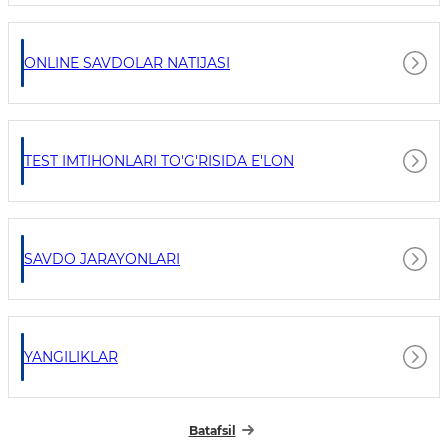
ONLINE SAVDOLAR NATIJASI
TEST IMTIHONLARI TO'G'RISIDA E'LON
SAVDO JARAYONLARI
YANGILIKLAR
Batafsil