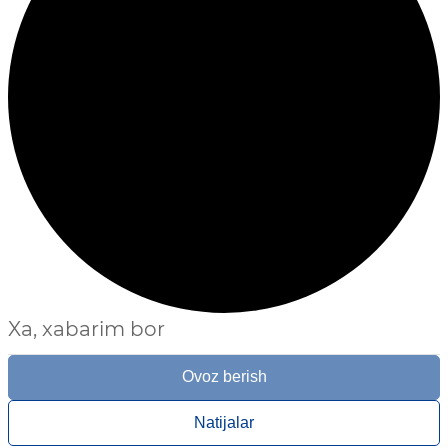
Xa, xabarim bor
Ovoz berish
Natijalar