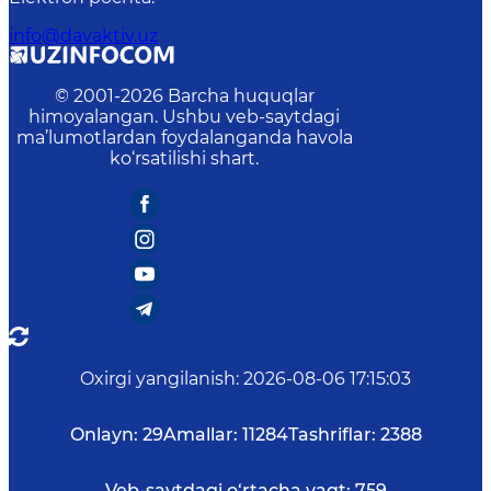
info@davaktiv.uz
© 2001-
2026
Barcha huquqlar
himoyalangan. Ushbu veb-saytdagi
ma’lumotlardan foydalanganda havola
ko‘rsatilishi shart.
Oxirgi yangilanish
:
2026-08-06 17:15:03
Onlayn:
29
Amallar:
11284
Tashriflar:
2388
Veb-saytdagi o‘rtacha vaqt:
759