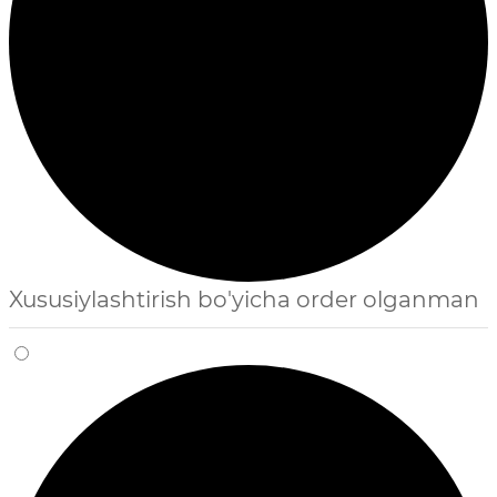
Xususiylashtirish bo'yicha order olganman