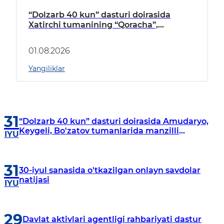
“Dolzarb 40 kun” dasturi doirasida
Xatirchi tumanining “Qoracha”,
“Nayman”, “A.Navoiy” va “Damariq”
mahallalarida manzilli o‘rganishlar olib
01.08.2026
borildi
Yangiliklar
31
“Dolzarb 40 kun” dasturi doirasida Amudaryo,
Keygeli, Bo'zatov tumanlarida manzilli
IYU
o‘rganishlar olib borildi
31
30-iyul sanasida o'tkazilgan onlayn savdolar
natijasi
IYU
29
Davlat aktivlari agentligi rahbariyati dastur