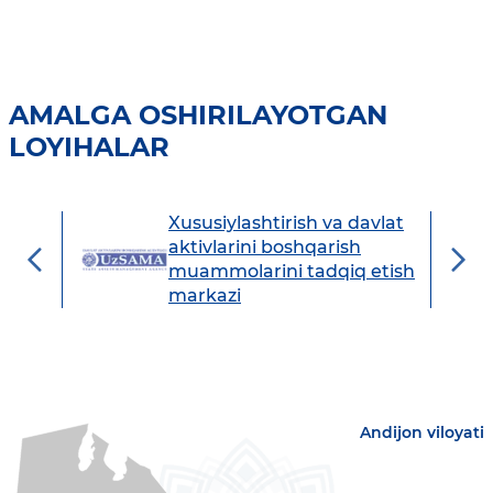
AMALGA OSHIRILAYOTGAN
LOYIHALAR
Xususiylashtirish va davlat
avdo
aktivlarini boshqarish
muammolarini tadqiq etish
markazi
Andijon viloyati