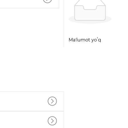
Maʼlumot yoʻq