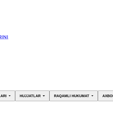
INI
LARI
HUJJATLAR
RAQAMLI HUKUMAT
AXBO