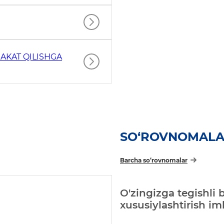
AKAT QILISHGA
SO‘ROVNOMAL
Barcha so‘rovnomalar
O'zingizga tegishli 
xususiylashtirish i