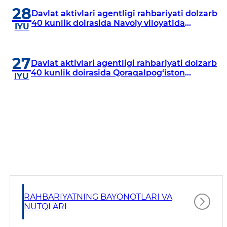
28
Davlat aktivlari agentligi rahbariyati dolzarb
40 kunlik doirasida Navoiy viloyatida
IYU
o‘rganish o‘tkazdi
27
Davlat aktivlari agentligi rahbariyati dolzarb
40 kunlik doirasida Qoraqalpog‘iston
IYU
Respublikasida o‘rganish o‘tkazmoqda
RAHBARIYATNING BAYONOTLARI VA
NUTQLARI