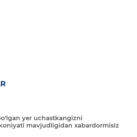
AR
bo'lgan yer uchastkangizni
mkoniyati mavjudligidan xabardormisiz