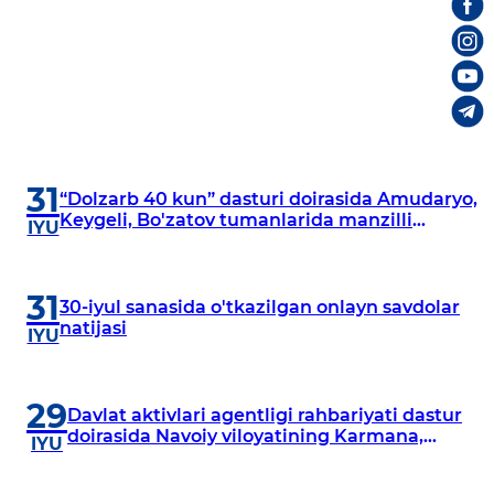
31
“Dolzarb 40 kun” dasturi doirasida Amudaryo,
Keygeli, Bo'zatov tumanlarida manzilli
IYU
o‘rganishlar olib borildi
31
30-iyul sanasida o'tkazilgan onlayn savdolar
natijasi
IYU
29
Davlat aktivlari agentligi rahbariyati dastur
doirasida Navoiy viloyatining Karmana,
IYU
Navbahor, Xatirchi va Nurota tumanlarida
o‘rganish o‘tkazmoqda