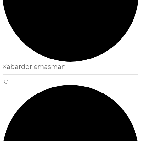
Xabardor emasman