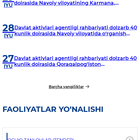
doirasida Navoiy viloyatining Karmana,
IYU
Navbahor, Xatirchi va Nurota tumanlarida
o‘rganish o‘tkazmoqda
28
Davlat aktivlari agentligi rahbariyati dolzarb 40
kunlik doirasida Navoiy viloyatida o‘rganish
IYU
o‘tkazdi
27
Davlat aktivlari agentligi rahbariyati dolzarb 40
kunlik doirasida Qoraqalpog‘iston
IYU
Respublikasida o‘rganish o‘tkazmoqda
Barcha yangiliklar
FAOLIYATLAR YO‘NALISHI