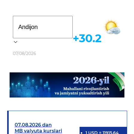
Davlat dasturi
+30.2
Ob-havo
07/08/2026
07.08.2026 dan
MB valyuta kurslari
1
USD
=
11915.64