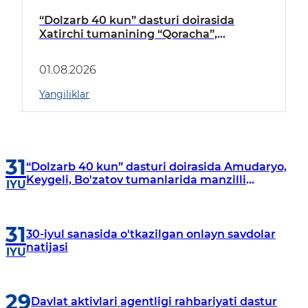
“Dolzarb 40 kun” dasturi doirasida
Xatirchi tumanining “Qoracha”,
“Nayman”, “A.Navoiy” va “Damariq”
mahallalarida manzilli o‘rganishlar olib
01.08.2026
borildi
Yangiliklar
31
“Dolzarb 40 kun” dasturi doirasida Amudaryo,
Keygeli, Bo'zatov tumanlarida manzilli
IYU
o‘rganishlar olib borildi
31
30-iyul sanasida o'tkazilgan onlayn savdolar
natijasi
IYU
29
Davlat aktivlari agentligi rahbariyati dastur