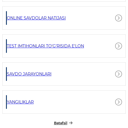
ONLINE SAVDOLAR NATIJASI
TEST IMTIHONLARI TO'G'RISIDA E'LON
SAVDO JARAYONLARI
YANGILIKLAR
Batafsil