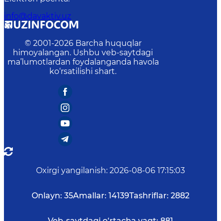
info@davaktiv.uz
© 2001-
2026
Barcha huquqlar
himoyalangan. Ushbu veb-saytdagi
ma’lumotlardan foydalanganda havola
ko‘rsatilishi shart.
Oxirgi yangilanish
:
2026-08-06 17:15:03
Onlayn:
35
Amallar:
14139
Tashriflar:
2882
Veb-saytdagi o‘rtacha vaqt:
881