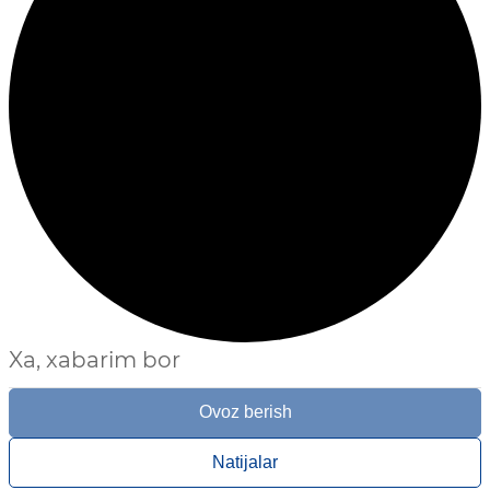
Xa, xabarim bor
Ovoz berish
Natijalar