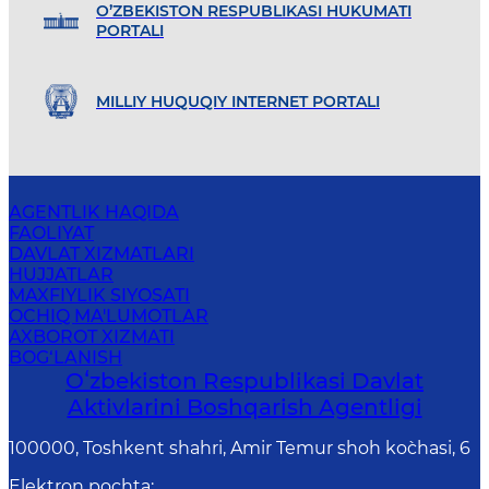
O’ZBEKISTON RESPUBLIKASI HUKUMATI
PORTALI
MILLIY HUQUQIY INTERNET PORTALI
AGENTLIK HAQIDA
FAOLIYAT
DAVLAT XIZMATLARI
HUJJATLAR
MAXFIYLIK SIYOSATI
OCHIQ MA'LUMOTLAR
AXBOROT XIZMATI
BOG‘LANISH
Oʻzbekiston Respublikasi Davlat
Aktivlarini Boshqarish Agentligi
100000, Toshkent shahri, Amir Temur shoh ko`chasi, 6
Elektron pochta
: