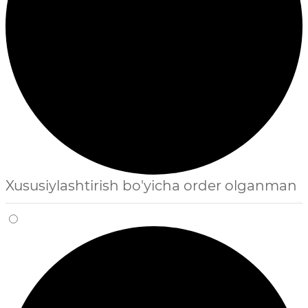
Xususiylashtirish bo'yicha order olganman