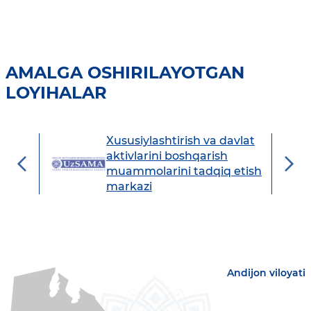
AMALGA OSHIRILAYOTGAN
LOYIHALAR
Xususiylashtirish va davlat
avdo
aktivlarini boshqarish
muammolarini tadqiq etish
markazi
Andijon viloyati