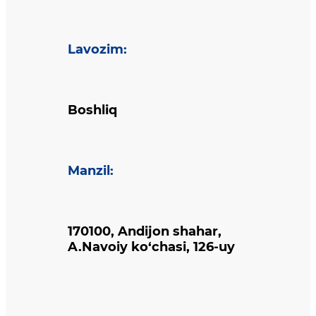
Lavozim
:
Boshliq
Manzil
:
170100, Andijon shahar,
A.Navoiy ko‘chasi, 126-uy