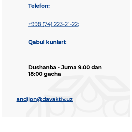
Telefon
:
+998 (74) 223-21-22
;
Qabul kunlari
:
Dushanba - Juma 9:00 dan
18:00 gacha
andijon@davaktiv.uz