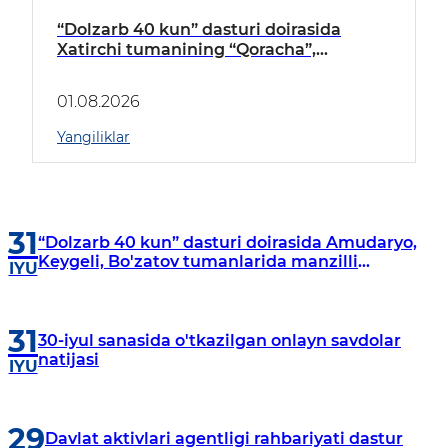
“Dolzarb 40 kun” dasturi doirasida
Xatirchi tumanining “Qoracha”,
“Nayman”, “A.Navoiy” va “Damariq”
mahallalarida manzilli o‘rganishlar olib
01.08.2026
borildi
Yangiliklar
31
“Dolzarb 40 kun” dasturi doirasida Amudaryo,
Keygeli, Bo'zatov tumanlarida manzilli
IYU
o‘rganishlar olib borildi
31
30-iyul sanasida o'tkazilgan onlayn savdolar
natijasi
IYU
29
Davlat aktivlari agentligi rahbariyati dastur