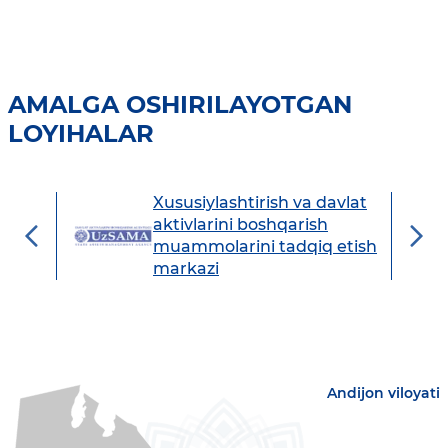
AMALGA OSHIRILAYOTGAN
LOYIHALAR
Xususiylashtirish va davlat
avdo
aktivlarini boshqarish
muammolarini tadqiq etish
markazi
Andijon viloyati