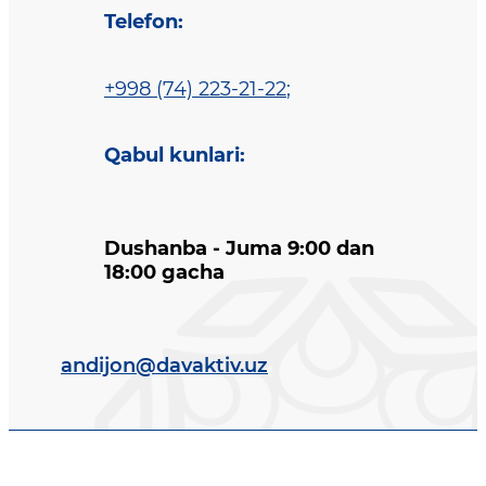
Telefon
:
+998 (74) 223-21-22
;
Qabul kunlari
:
Dushanba - Juma 9:00 dan
18:00 gacha
andijon@davaktiv.uz