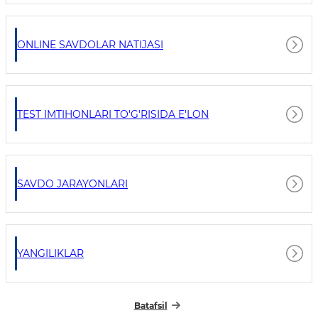
ONLINE SAVDOLAR NATIJASI
TEST IMTIHONLARI TO'G'RISIDA E'LON
SAVDO JARAYONLARI
YANGILIKLAR
Batafsil