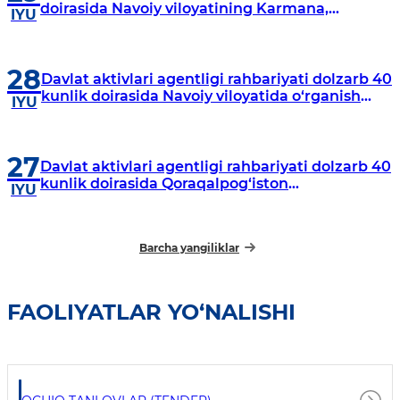
doirasida Navoiy viloyatining Karmana,
IYU
Navbahor, Xatirchi va Nurota tumanlarida
o‘rganish o‘tkazmoqda
28
Davlat aktivlari agentligi rahbariyati dolzarb 40
kunlik doirasida Navoiy viloyatida o‘rganish
IYU
o‘tkazdi
27
Davlat aktivlari agentligi rahbariyati dolzarb 40
kunlik doirasida Qoraqalpog‘iston
IYU
Respublikasida o‘rganish o‘tkazmoqda
Barcha yangiliklar
FAOLIYATLAR YO‘NALISHI