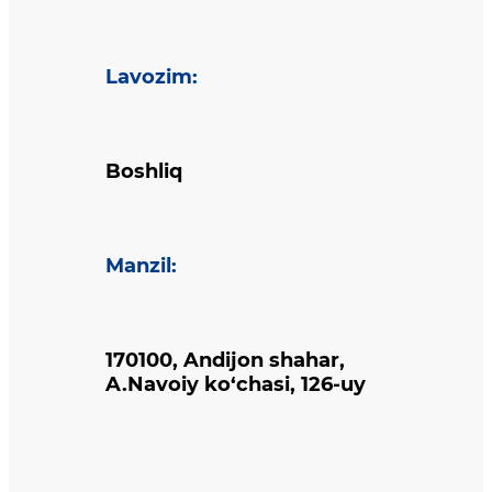
Lavozim
:
Boshliq
Manzil
:
170100, Andijon shahar,
A.Navoiy ko‘chasi, 126-uy