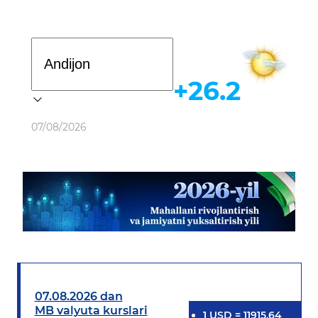
Davlat dasturi
+26.2
Ob-havo
07/08/2026
07.08.2026 dan
MB valyuta kurslari
1
USD
=
11915.64