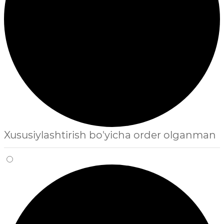
Xususiylashtirish bo'yicha order olganman