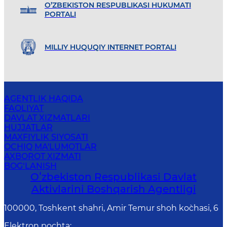
O’ZBEKISTON RESPUBLIKASI HUKUMATI
PORTALI
MILLIY HUQUQIY INTERNET PORTALI
AGENTLIK HAQIDA
FAOLIYAT
DAVLAT XIZMATLARI
HUJJATLAR
MAXFIYLIK SIYOSATI
OCHIQ MA'LUMOTLAR
AXBOROT XIZMATI
BOG‘LANISH
Oʻzbekiston Respublikasi Davlat
Aktivlarini Boshqarish Agentligi
100000, Toshkent shahri, Amir Temur shoh ko`chasi, 6
Elektron pochta
: