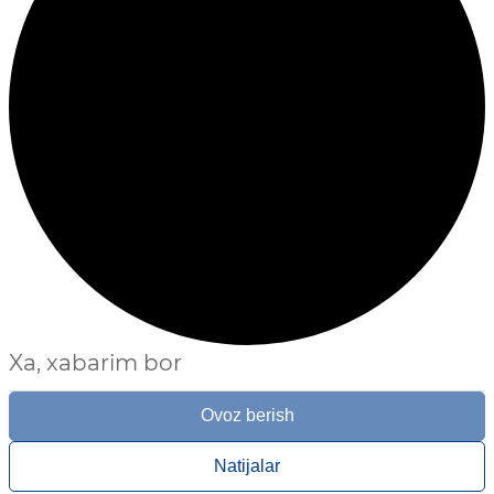
Xa, xabarim bor
Ovoz berish
Natijalar