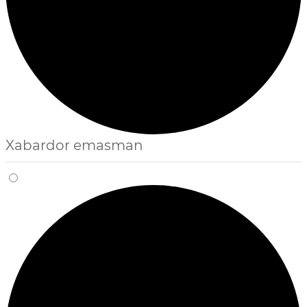
Xabardor emasman