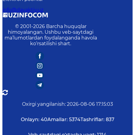
info@davaktiv.uz
© 2001-
2026
Barcha huquqlar
himoyalangan. Ushbu veb-saytdagi
ma’lumotlardan foydalanganda havola
ko‘rsatilishi shart.
Oxirgi yangilanish
:
2026-08-06 17:15:03
Onlayn:
40
Amallar:
5374
Tashriflar:
837
Veb-saytdagi o‘rtacha vaqt:
1214