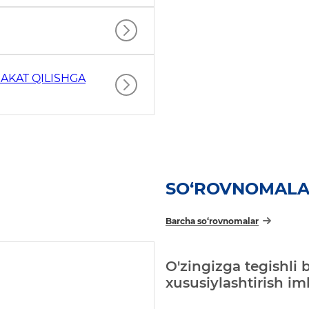
AKAT QILISHGA
SO‘ROVNOMAL
Barcha so‘rovnomalar
O'zingizga tegishli 
xususiylashtirish i