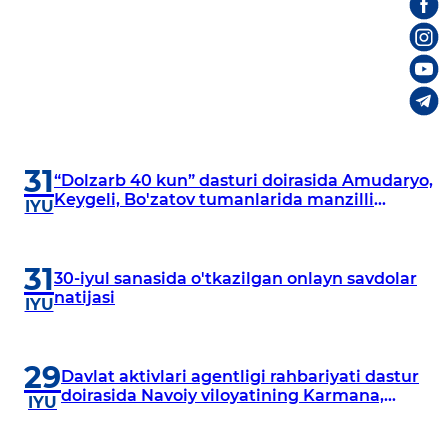
31
“Dolzarb 40 kun” dasturi doirasida Amudaryo,
Keygeli, Bo'zatov tumanlarida manzilli
IYU
o‘rganishlar olib borildi
31
30-iyul sanasida o'tkazilgan onlayn savdolar
natijasi
IYU
29
Davlat aktivlari agentligi rahbariyati dastur
doirasida Navoiy viloyatining Karmana,
IYU
Navbahor, Xatirchi va Nurota tumanlarida
o‘rganish o‘tkazmoqda