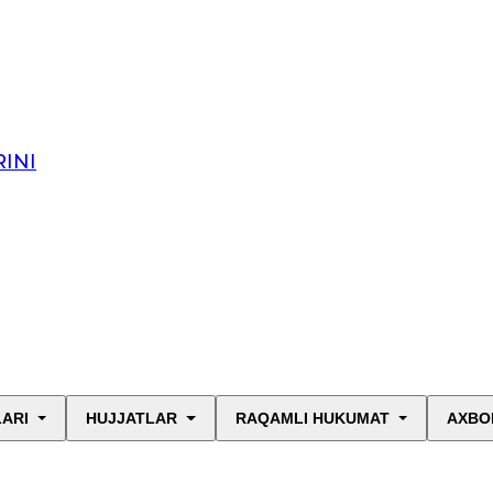
INI
LARI
HUJJATLAR
RAQAMLI HUKUMAT
AXBO