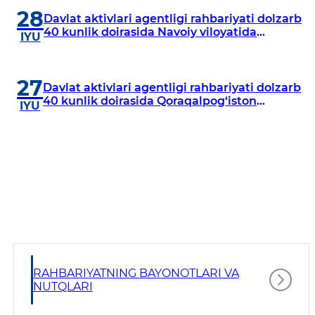
28
Davlat aktivlari agentligi rahbariyati dolzarb
40 kunlik doirasida Navoiy viloyatida
IYU
o‘rganish o‘tkazdi
27
Davlat aktivlari agentligi rahbariyati dolzarb
40 kunlik doirasida Qoraqalpog‘iston
IYU
Respublikasida o‘rganish o‘tkazmoqda
RAHBARIYATNING BAYONOTLARI VA
NUTQLARI