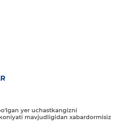
AR
bo'lgan yer uchastkangizni
mkoniyati mavjudligidan xabardormisiz