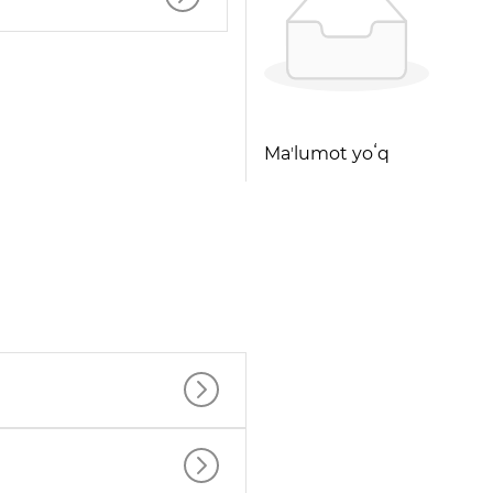
Maʼlumot yoʻq