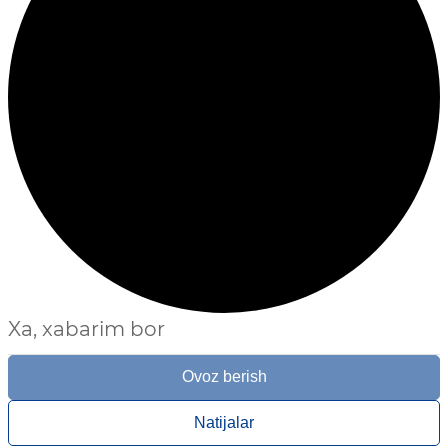
Xa, xabarim bor
Ovoz berish
Natijalar