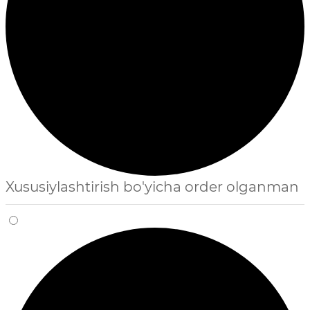
Xususiylashtirish bo'yicha order olganman