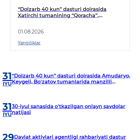
“Dolzarb 40 kun” dasturi doirasida
Xatirchi tumanining “Qoracha”,
“Nayman”, “A.Navoiy” va “Damariq”
mahallalarida manzilli o‘rganishlar olib
01.08.2026
borildi
Yangiliklar
31
“Dolzarb 40 kun” dasturi doirasida Amudaryo,
Keygeli, Bo'zatov tumanlarida manzilli
IYU
o‘rganishlar olib borildi
31
30-iyul sanasida o'tkazilgan onlayn savdolar
natijasi
IYU
29
Davlat aktivlari agentligi rahbariyati dastur