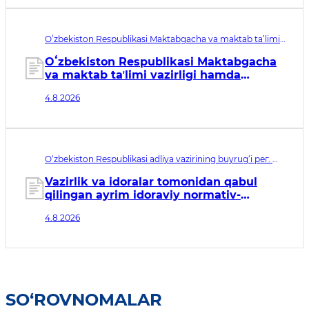
Oʻzbekiston Respublikasi Maktabgacha va maktab ta’limi
vazirligi, Oʻzbekiston Respublikasi Iqtisodiyot va moliya
vazirining qarori рег. № МЮ 3918. Qabul qilingan sana
Oʻzbekiston Respublikasi Maktabgacha
04.08.2026. Kuchga kirish sanasi 05.08.2026
va maktab taʼlimi vazirligi hamda
Oʻzbekiston Respublikasi Iqtisodiyot va
4.8.2026
moliya vazirligi tomonidan qabul
qilingan ayrim idoraviy normativ-
huquqiy hujjatlarga o‘zgartirishlar
kiritish to‘g‘risida
O‘zbekiston Respublikasi adliya vazirining buyrug‘i рег. №
МЮ 3916. Qabul qilingan sana 04.08.2026. Kuchga kirish
sanasi 05.08.2026
Vazirlik va idoralar tomonidan qabul
qilingan ayrim idoraviy normativ-
huquqiy hujjatlarga o‘zgartirishlar
4.8.2026
kiritish to‘g‘risida
SO‘ROVNOMALAR