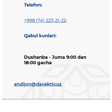
Telefon
:
+998 (74) 223-21-22
;
Qabul kunlari
:
Dushanba - Juma 9:00 dan
18:00 gacha
andijon@davaktiv.uz