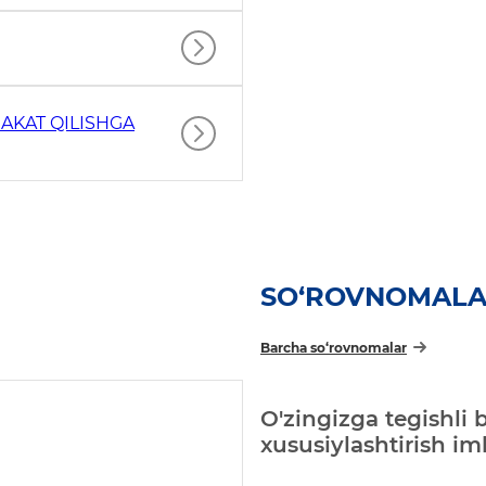
AKAT QILISHGA
SO‘ROVNOMAL
Barcha so‘rovnomalar
O'zingizga tegishli 
xususiylashtirish i