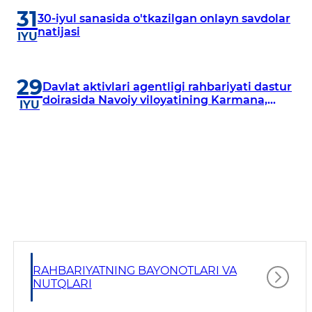
31
30-iyul sanasida o'tkazilgan onlayn savdolar
natijasi
IYU
29
Davlat aktivlari agentligi rahbariyati dastur
doirasida Navoiy viloyatining Karmana,
IYU
Navbahor, Xatirchi va Nurota tumanlarida
o‘rganish o‘tkazmoqda
RAHBARIYATNING BAYONOTLARI VA
NUTQLARI