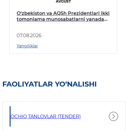
AVGUST
O‘zbekiston va AQSh Prezidentlari ikki
tomonlama munosabatlarni yanada
mustahkamlash istiqbollarini
muhokama qildilar
07.08.2026
Yangiliklar
FAOLIYATLAR YO‘NALISHI
OCHIQ TANLOVLAR (TENDER)