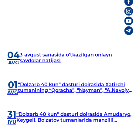
04
3-avgust sanasida o'tkazilgan onlayn
savdolar natijasi
AVG
01
“Dolzarb 40 kun” dasturi doirasida Xatirchi
tumanining “Qoracha”, “Nayman”, “A.Navoiy”
AVG
va “Damariq” mahallalarida manzilli
o‘rganishlar olib borildi
31
“Dolzarb 40 kun” dasturi doirasida Amudaryo,
Keygeli, Bo'zatov tumanlarida manzilli
IYU
o‘rganishlar olib borildi