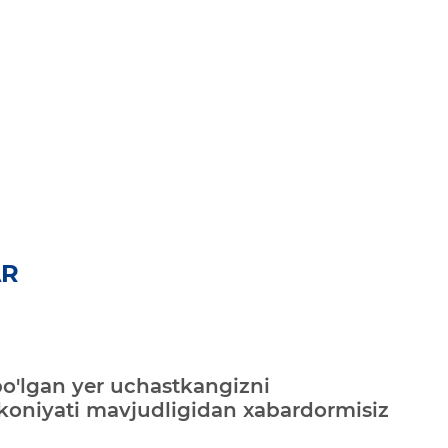
AR
bo'lgan yer uchastkangizni
mkoniyati mavjudligidan xabardormisiz