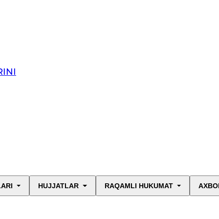
INI
LARI
HUJJATLAR
RAQAMLI HUKUMAT
AXBO