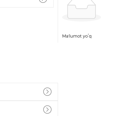
Maʼlumot yoʻq