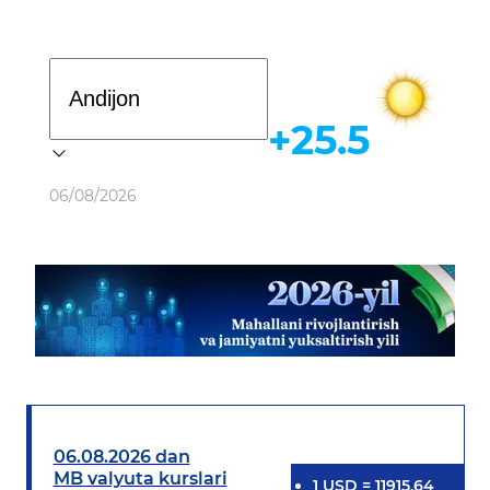
Davlat dasturi
+25.5
Ob-havo
06/08/2026
06.08.2026 dan
MB valyuta kurslari
1
USD
=
11915.64