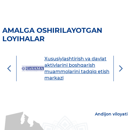
AMALGA OSHIRILAYOTGAN
LOYIHALAR
Xususiylashtirish va davlat
avdo
aktivlarini boshqarish
muammolarini tadqiq etish
markazi
Andijon viloyati