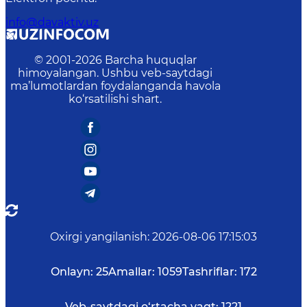
info@davaktiv.uz
© 2001-
2026
Barcha huquqlar
himoyalangan. Ushbu veb-saytdagi
ma’lumotlardan foydalanganda havola
ko‘rsatilishi shart.
Oxirgi yangilanish
:
2026-08-06 17:15:03
Onlayn:
25
Amallar:
1059
Tashriflar:
172
Veb-saytdagi o‘rtacha vaqt:
1221