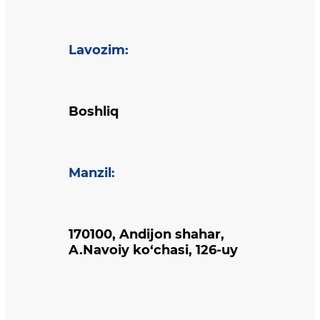
Lavozim
:
Boshliq
Manzil
:
170100, Andijon shahar,
A.Navoiy ko‘chasi, 126-uy