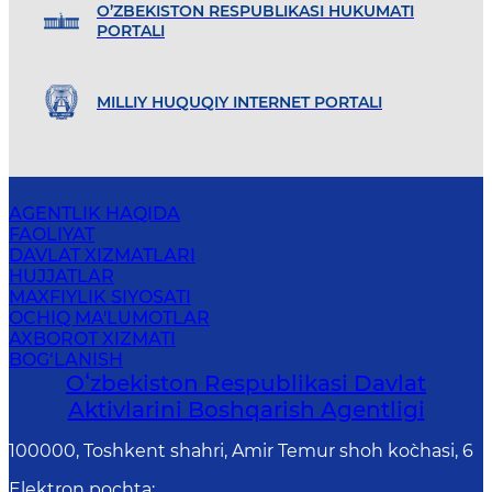
O’ZBEKISTON RESPUBLIKASI HUKUMATI
PORTALI
MILLIY HUQUQIY INTERNET PORTALI
AGENTLIK HAQIDA
FAOLIYAT
DAVLAT XIZMATLARI
HUJJATLAR
MAXFIYLIK SIYOSATI
OCHIQ MA'LUMOTLAR
AXBOROT XIZMATI
BOG‘LANISH
Oʻzbekiston Respublikasi Davlat
Aktivlarini Boshqarish Agentligi
100000, Toshkent shahri, Amir Temur shoh ko`chasi, 6
Elektron pochta
: