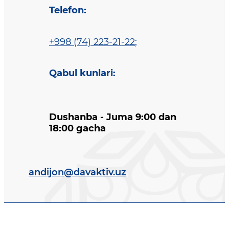
Telefon
:
+998 (74) 223-21-22
;
Qabul kunlari
:
Dushanba - Juma 9:00 dan
18:00 gacha
andijon@davaktiv.uz