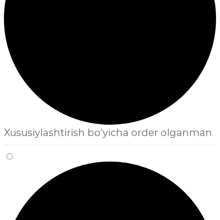
Xususiylashtirish bo'yicha order olganman