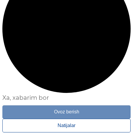
Xa, xabarim bor
Ovoz berish
Natijalar