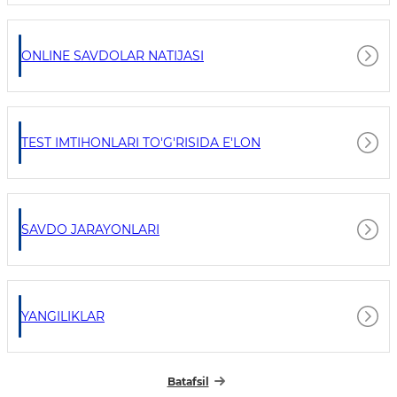
ONLINE SAVDOLAR NATIJASI
TEST IMTIHONLARI TO'G'RISIDA E'LON
SAVDO JARAYONLARI
YANGILIKLAR
Batafsil