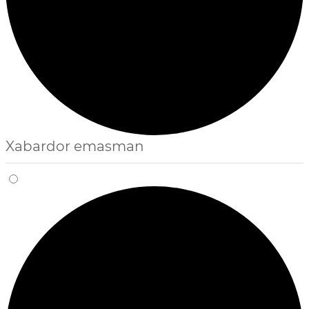
Xabardor emasman