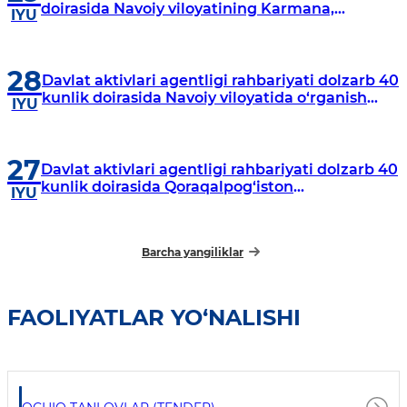
doirasida Navoiy viloyatining Karmana,
IYU
Navbahor, Xatirchi va Nurota tumanlarida
o‘rganish o‘tkazmoqda
28
Davlat aktivlari agentligi rahbariyati dolzarb 40
kunlik doirasida Navoiy viloyatida o‘rganish
IYU
o‘tkazdi
27
Davlat aktivlari agentligi rahbariyati dolzarb 40
kunlik doirasida Qoraqalpog‘iston
IYU
Respublikasida o‘rganish o‘tkazmoqda
Barcha yangiliklar
FAOLIYATLAR YO‘NALISHI