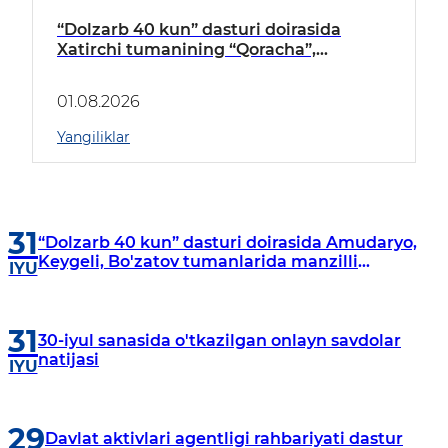
“Dolzarb 40 kun” dasturi doirasida
Xatirchi tumanining “Qoracha”,
“Nayman”, “A.Navoiy” va “Damariq”
mahallalarida manzilli o‘rganishlar olib
01.08.2026
borildi
Yangiliklar
31
“Dolzarb 40 kun” dasturi doirasida Amudaryo,
Keygeli, Bo'zatov tumanlarida manzilli
IYU
o‘rganishlar olib borildi
31
30-iyul sanasida o'tkazilgan onlayn savdolar
natijasi
IYU
29
Davlat aktivlari agentligi rahbariyati dastur