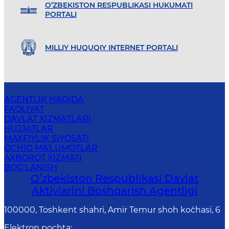
O’ZBEKISTON RESPUBLIKASI HUKUMATI
PORTALI
MILLIY HUQUQIY INTERNET PORTALI
AGENTLIK HAQIDA
FAOLIYAT
DAVLAT XIZMATLARI
HUJJATLAR
MAXFIYLIK SIYOSATI
OCHIQ MA'LUMOTLAR
AXBOROT XIZMATI
BOG‘LANISH
Oʻzbekiston Respublikasi Davlat
Aktivlarini Boshqarish Agentligi
100000, Toshkent shahri, Amir Temur shoh ko`chasi, 6
Elektron pochta
: