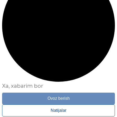
Xa, xabarim bor
Ovoz berish
Natijalar