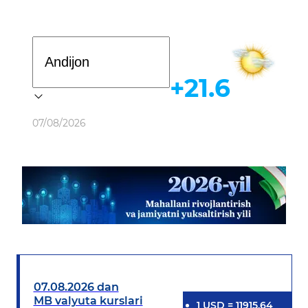
Davlat dasturi
+21.6
Ob-havo
07/08/2026
07.08.2026 dan
MB valyuta kurslari
1
USD
=
11915.64