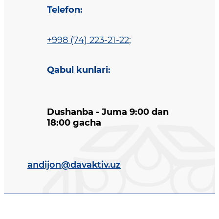
Telefon
:
+998 (74) 223-21-22
;
Qabul kunlari
:
Dushanba - Juma 9:00 dan
18:00 gacha
andijon@davaktiv.uz