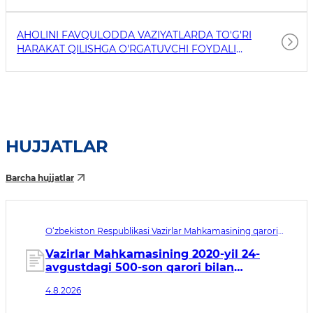
AHOLINI FAVQULODDA VAZIYATLARDA TO'G'RI
HARAKAT QILISHGA O'RGATUVCHI FOYDALI
HAVOLALAR
HUJJATLAR
Barcha hujjatlar
O‘zbekiston Respublikasi Vazirlar Mahkamasining qarori
№430. Qabul qilingan sana 04.08.2026. Kuchga kirish
sanasi 06.01.2027
Vazirlar Mahkamasining 2020-yil 24-
avgustdagi 500-son qarori bilan
tasdiqlangan Vakolatli iqtisodiy
4.8.2026
operatorlar to‘g‘risidagi nizomga
o‘zgartirishlar kiritish haqida