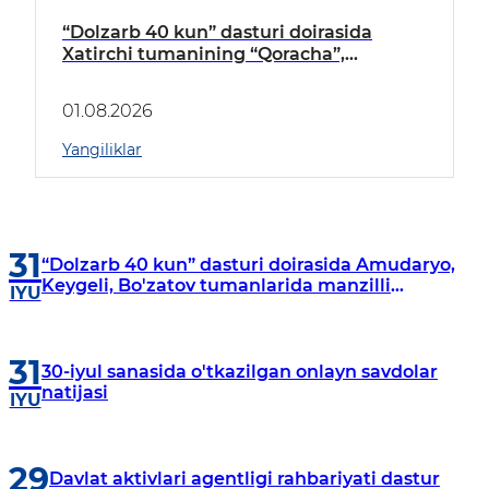
“Dolzarb 40 kun” dasturi doirasida
Xatirchi tumanining “Qoracha”,
“Nayman”, “A.Navoiy” va “Damariq”
mahallalarida manzilli o‘rganishlar olib
01.08.2026
borildi
Yangiliklar
31
“Dolzarb 40 kun” dasturi doirasida Amudaryo,
Keygeli, Bo'zatov tumanlarida manzilli
IYU
o‘rganishlar olib borildi
31
30-iyul sanasida o'tkazilgan onlayn savdolar
natijasi
IYU
29
Davlat aktivlari agentligi rahbariyati dastur