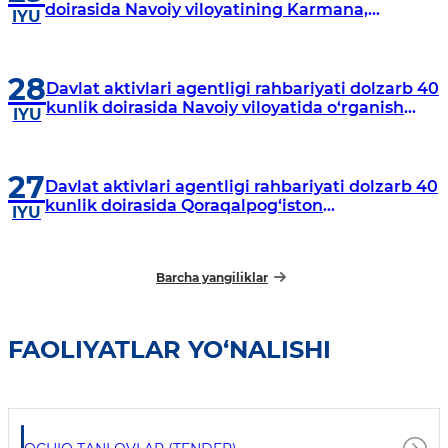
doirasida Navoiy viloyatining Karmana,
IYU
Navbahor, Xatirchi va Nurota tumanlarida
o‘rganish o‘tkazmoqda
28
Davlat aktivlari agentligi rahbariyati dolzarb 40
kunlik doirasida Navoiy viloyatida o‘rganish
IYU
o‘tkazdi
27
Davlat aktivlari agentligi rahbariyati dolzarb 40
kunlik doirasida Qoraqalpog‘iston
IYU
Respublikasida o‘rganish o‘tkazmoqda
Barcha yangiliklar
FAOLIYATLAR YO‘NALISHI